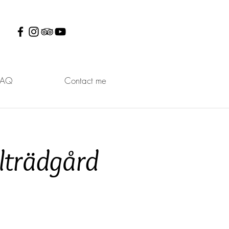
FAQ
Contact me
lträdgård