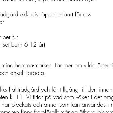
rädgård exklusivt öppet enbart för oss
ar
per tur
riset barn 6-12 år)
ina hemma-marker! Lär mer om vilda örter ti
och enkelt förädla.
kks fjällträdgård och får tillgång till den innan 
ten kl 11. Vi tittar på vad som växer i det o
lt har plockats och annat som kan användas i 
mmaren finns framförallt många ätbara blomm