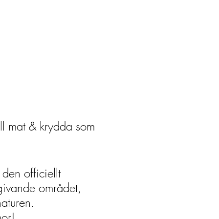
ll mat & krydda som
den officiellt
mgivande området,
naturen.
or!