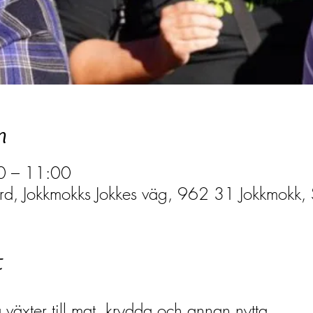
n
0 – 11:00
ård, Jokkmokks Jokkes väg, 962 31 Jokkmokk, 
t
 växter till mat, krydda och annan nytta