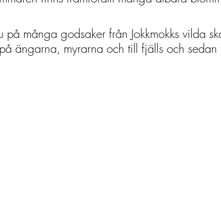
u på många godsaker från Jokkmokks vilda ska
å ängarna, myrarna och till fjälls och sedan fö