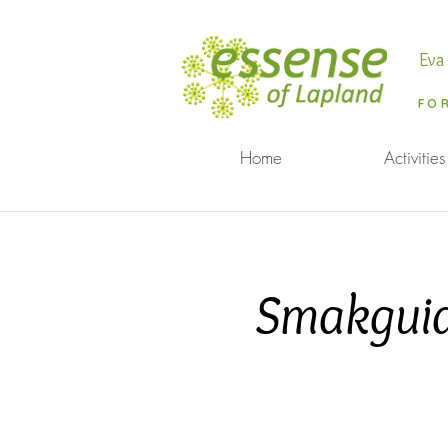
Eva
FO
Home
Activities
Smakguid