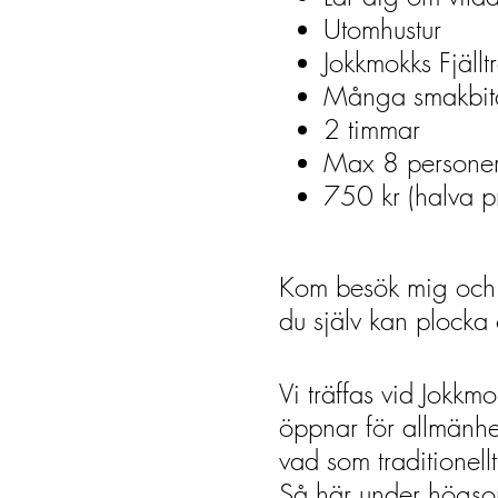
Utomhustur
Jokkmokks Fjällt
Många smakbit
2 timmar
Max 8 personer 
750 kr (halva p
Kom besök mig och m
du själv kan plocka 
Vi träffas vid Jokkmo
öppnar för allmänhe
vad som traditionel
Så här under högso