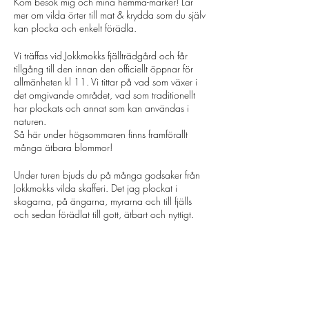
Kom besök mig och mina hemma-marker! Lär
mer om vilda örter till mat & krydda som du själv
kan plocka och enkelt förädla.
Vi träffas vid Jokkmokks fjällträdgård och får
tillgång till den innan den officiellt öppnar för
allmänheten kl 11. Vi tittar på vad som växer i
det omgivande området, vad som traditionellt
har plockats och annat som kan användas i
naturen.
Så här under högsommaren finns framförallt
många ätbara blommor!
Under turen bjuds du på många godsaker från
Jokkmokks vilda skafferi. Det jag plockat i
skogarna, på ängarna, myrarna och till fjälls
och sedan förädlat till gott, ätbart och nyttigt.