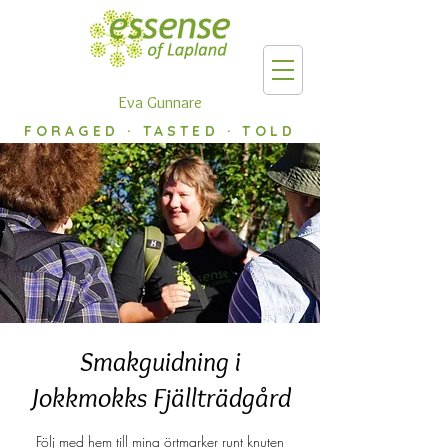
Eva Gunnare
FORAGED · TASTED · TOLD
Smakguidning i
Jokkmokks Fjällträdgård
Följ med hem till mina örtmarker runt knuten