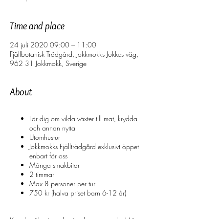
Time and place
24 juli 2020 09:00 – 11:00
Fjällbotanisk Trädgård, Jokkmokks Jokkes väg,
962 31 Jokkmokk, Sverige
About
Lär dig om vilda växter till mat, krydda
och annan nytta
Utomhustur
Jokkmokks Fjällträdgård exklusivt öppet
enbart för oss
Många smakbitar
2 timmar
Max 8 personer per tur
750 kr (halva priset barn 6-12 år)