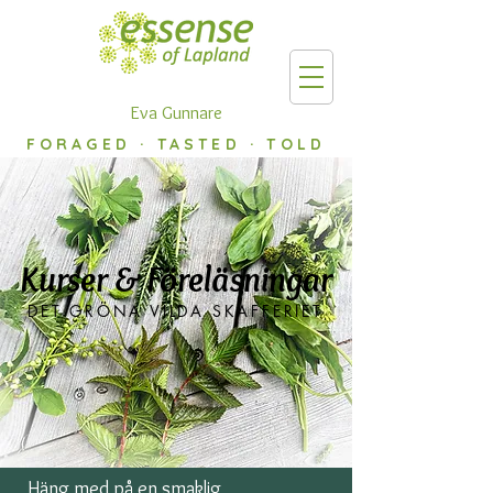
Eva Gunnare
FORAGED · TASTED · TOLD
Kurser & Föreläsningar
DET GRÖNA VILDA SKAFFERIET
Häng med på en smaklig