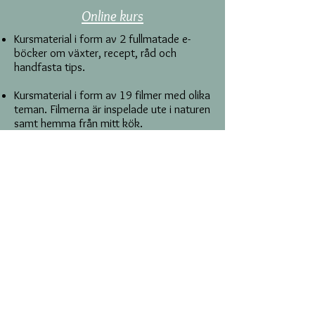
Online kurs
Kursmaterial i form av 2 fullmatade e-
böcker om växter, recept, råd och
handfasta tips.
Kursmaterial i form av 19 filmer med olika
teman. Filmerna är inspelade ute i naturen
samt hemma från mitt kök.
Du får lära dig i din egen takt mer än 30
växter och mängder av recept och tips
på förädling
Hur man plockar och tar tillvara
Välj till extrapaketet för personlig
rådgivning, tema-handböcker och
bonusmaterial.
Passar dig som vill ta del av en kurs
hemifrån och i din egen takt.