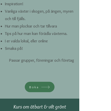
Inspiration!
Vanliga växter i skogen, på ängen, myren
och till fjälls.
Hur man plockar och tar tillvara
Tips på hur man kan förädla växterna.
I er valda lokal, eller online
Smaka på!
Passar grupper, föreningar och företag
Boka
Kurs om ätbart & vilt grönt