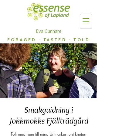
Eva Gunnare
FORAGED · TASTED · TOLD
Smakguidning i
Jokkmokks Fjällträdgård
Följ med hem till mina örtmarker runt knuten