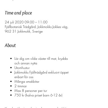
Time and place
24 juli 2020 09:00 – 11:00
Fjällbotanisk Trädgård, Jokkmokks Jokkes väg,
962 31 Jokkmokk, Sverige
About
Lär dig om vilda växter till mat, krydda
och annan nytta
Utomhustur
Jokkmokks Fjällträdgård exklusivt öppet
enbart för oss
Många smakbitar
2 timmar
Max 8 personer per tur
750 kr (halva priset barn 6-12 år)