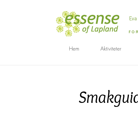
Eva
FO
Hem
Aktiviteter
Smakguid