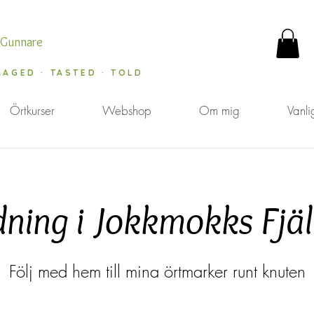
 Gunnare
RAGED · TASTED · TOLD
Örtkurser
Webshop
Om mig
Vanli
ning i Jokkmokks Fjäl
Följ med hem till mina örtmarker runt knuten