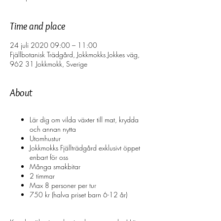
Time and place
24 juli 2020 09:00 – 11:00
Fjällbotanisk Trädgård, Jokkmokks Jokkes väg,
962 31 Jokkmokk, Sverige
About
Lär dig om vilda växter till mat, krydda
och annan nytta
Utomhustur
Jokkmokks Fjällträdgård exklusivt öppet
enbart för oss
Många smakbitar
2 timmar
Max 8 personer per tur
750 kr (halva priset barn 6-12 år)