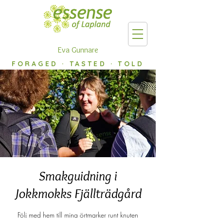
Eva Gunnare
FORAGED · TASTED · TOLD
Smakguidning i
Jokkmokks Fjällträdgård
Följ med hem till mina örtmarker runt knuten