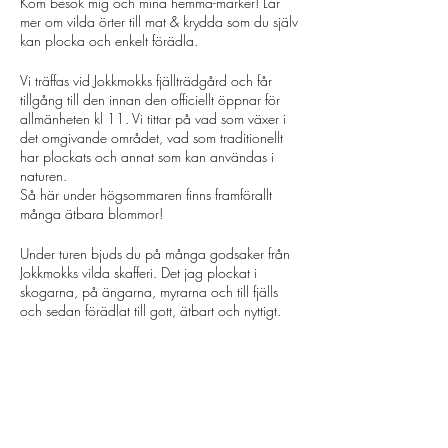
Kom besök mig och mina hemma-marker! Lär
mer om vilda örter till mat & krydda som du själv
kan plocka och enkelt förädla.
Vi träffas vid Jokkmokks fjällträdgård och får
tillgång till den innan den officiellt öppnar för
allmänheten kl 11. Vi tittar på vad som växer i
det omgivande området, vad som traditionellt
har plockats och annat som kan användas i
naturen.
Så här under högsommaren finns framförallt
många ätbara blommor!
Under turen bjuds du på många godsaker från
Jokkmokks vilda skafferi. Det jag plockat i
skogarna, på ängarna, myrarna och till fjälls
och sedan förädlat till gott, ätbart och nyttigt.