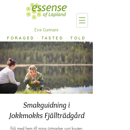
Eva Gunnare
FORAGED · TASTED · TOLD
Smakguidning i
Jokkmokks Fjällträdgård
Följ med hem till mina örtmarker runt knuten