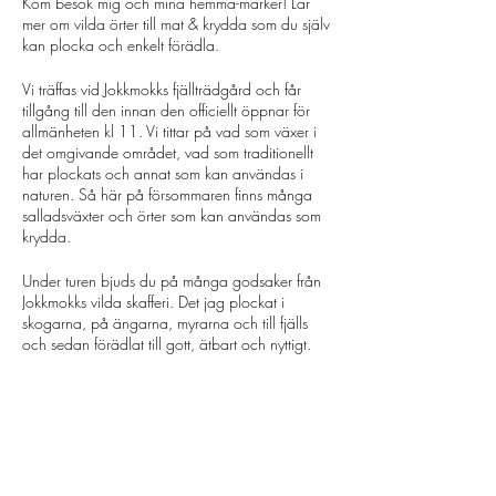
Kom besök mig och mina hemma-marker! Lär
mer om vilda örter till mat & krydda som du själv
kan plocka och enkelt förädla.
Vi träffas vid Jokkmokks fjällträdgård och får
tillgång till den innan den officiellt öppnar för
allmänheten kl 11. Vi tittar på vad som växer i
det omgivande området, vad som traditionellt
har plockats och annat som kan användas i
naturen. Så här på försommaren finns många
salladsväxter och örter som kan användas som
krydda.
Under turen bjuds du på många godsaker från
Jokkmokks vilda skafferi. Det jag plockat i
skogarna, på ängarna, myrarna och till fjälls
och sedan förädlat till gott, ätbart och nyttigt.