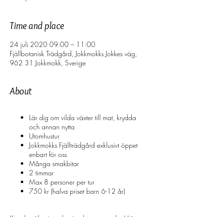
Time and place
24 juli 2020 09:00 – 11:00
Fjällbotanisk Trädgård, Jokkmokks Jokkes väg,
962 31 Jokkmokk, Sverige
About
Lär dig om vilda växter till mat, krydda
och annan nytta
Utomhustur
Jokkmokks Fjällträdgård exklusivt öppet
enbart för oss
Många smakbitar
2 timmar
Max 8 personer per tur
750 kr (halva priset barn 6-12 år)