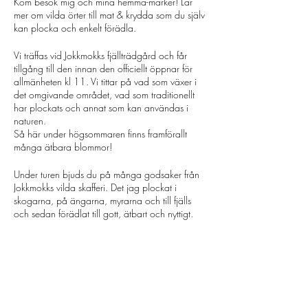
Kom besök mig och mina hemma-marker! Lär
mer om vilda örter till mat & krydda som du själv
kan plocka och enkelt förädla.
Vi träffas vid Jokkmokks fjällträdgård och får
tillgång till den innan den officiellt öppnar för
allmänheten kl 11. Vi tittar på vad som växer i
det omgivande området, vad som traditionellt
har plockats och annat som kan användas i
naturen.
Så här under högsommaren finns framförallt
många ätbara blommor!
Under turen bjuds du på många godsaker från
Jokkmokks vilda skafferi. Det jag plockat i
skogarna, på ängarna, myrarna och till fjälls
och sedan förädlat till gott, ätbart och nyttigt.