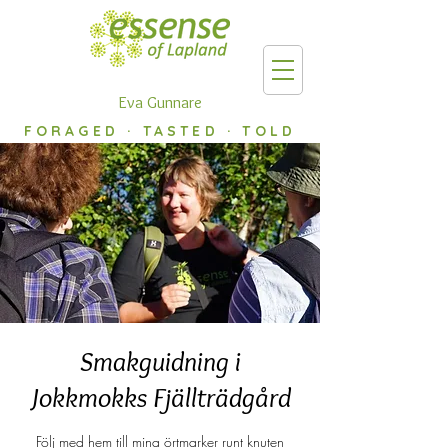
Eva Gunnare
FORAGED · TASTED · TOLD
Smakguidning i
Jokkmokks Fjällträdgård
Följ med hem till mina örtmarker runt knuten