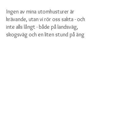
Ingen av mina utomhusturer är
krävande, utan vi rör oss sakta - och
inte alls långt - både på landsväg,
skogsväg och en liten stund på äng
och i skog. Så ha på dig bekväma
kläder för väder och bra skor som kan
tåla lite väta (april - september) eller
kyla (oktober - mars)
10. Kan man äta de vilda
växter vi plockar?
Ja, under guidning lär vi oss känna igen
ätbara växter och hur de kan användas
i mat och dryck. Vi lär oss också om